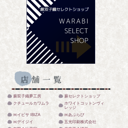
蕨双子織夢工房
蕨セレクトショップ
クチュールカワムラ
ホワイトコットンヴィ
レッジ
㈱イビサ IBIZA
㈱あぶらび
㈱デイジイ
五光印刷株式会社