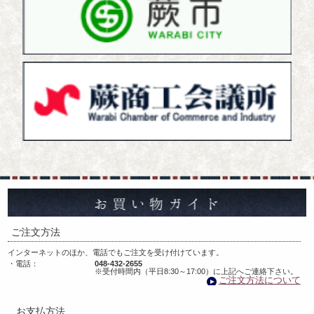
お
ご注文方法
インターネットのほか、電話でもご注文を受け付けています。
・電話：
048-432-2655
※受付時間内（平日8:30～17:00）に上記へご連絡下さい。
ご注文方法について
お支払方法