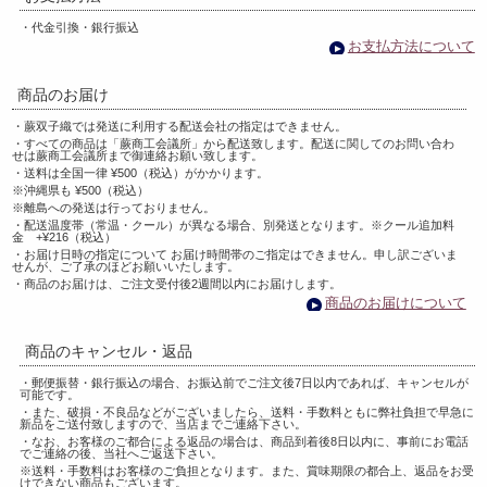
・代金引換・銀行振込
お支払方法について
商品のお届け
・蕨双子織では発送に利用する配送会社の指定はできません。
・すべての商品は「蕨商工会議所」から配送致します。配送に関してのお問い合わ
せは蕨商工会議所まで御連絡お願い致します。
・送料は全国一律 ¥500（税込）がかかります。
※沖縄県も ¥500（税込）
※離島への発送は行っておりません。
・配送温度帯（常温・クール）が異なる場合、別発送となります。※クール追加料
金 +¥216（税込）
・お届け日時の指定について お届け時間帯のご指定はできません。申し訳ございま
せんが、ご了承のほどお願いいたします。
・商品のお届けは、ご注文受付後2週間以内にお届けします。
商品のお届けについて
商品のキャンセル・返品
・郵便振替・銀行振込の場合、お振込前でご注文後7日以内であれば、キャンセルが
可能です。
・また、破損・不良品などがございましたら、送料・手数料ともに弊社負担で早急に
新品をご送付致しますので、当店までご連絡下さい。
・なお、お客様のご都合による返品の場合は、商品到着後8日以内に、事前にお電話
でご連絡の後、当社へご返送下さい。
※送料・手数料はお客様のご負担となります。また、賞味期限の都合上、返品をお受
けできない商品もございます。