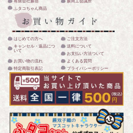
有限会社蕨宿
蕨商工会議所
ふタコちゃん商品
はじめての方へ
ご注文方法
キャンセル・返品につ
送料について
いて
お支払い方法ついて
お買い物の流れ
よくある質問
特定商取引表記
プライバシーポリシー