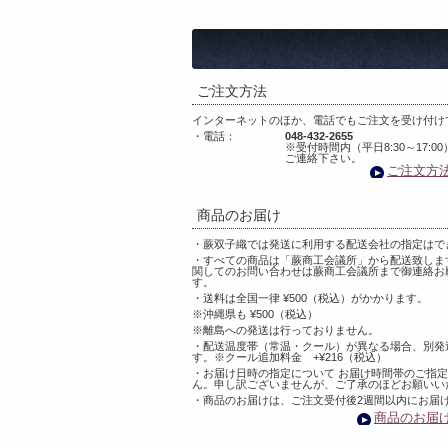
ご注文方法
インターネットのほか、電話でもご注文を受け付け
・電話：
048-432-2655
※受付時間内（平日8:30～17:0
ご連絡下さい。
ご注文方
商品のお届け
・蕨双子織では発送に利用する配送会社の指定はで
・すべての商品は「蕨商工会議所」から配送致しま
関してのお問い合わせは蕨商工会議所まで御連絡お
す。
・送料は全国一律 ¥500（税込）がかかります。
※沖縄県も ¥500（税込）
※離島への発送は行っておりません。
・配送温度帯（常温・クール）が異なる場合、別発
す。※クール追加料金 +¥216（税込）
・お届け日時の指定について お届け時間帯のご指
ん。申し訳ございませんが、ご了承のほどお願いい
・商品のお届けは、ご注文受付後2週間以内にお届
商品のお届