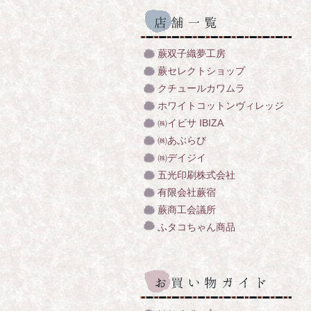
蕨双子織夢工房
蕨セレクトショップ
クチュールカワムラ
ホワイトコットンヴィレッジ
㈱イビサ IBIZA
㈱あぶらび
㈱デイジイ
五光印刷株式会社
有限会社蕨宿
蕨商工会議所
ふタコちゃん商品