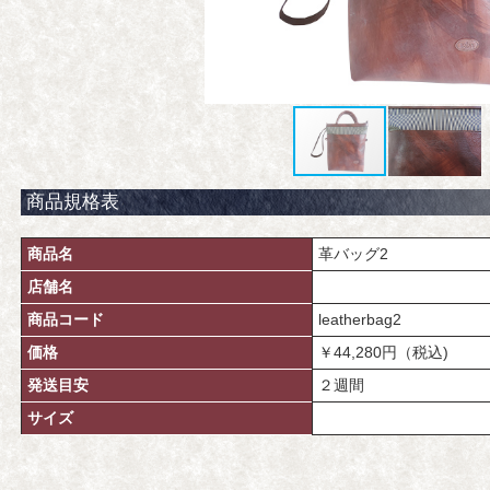
商品規格表
商品名
革バッグ2
店舗名
商品コード
leatherbag2
価格
￥44,280円（税込)
発送目安
２週間
サイズ