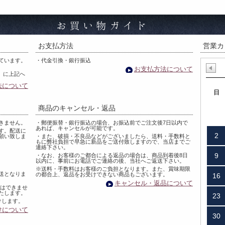
お支払方法
営業カ
ています。
・代金引換・銀行振込
お支払方法について
0）に上記へ
法について
日
商品のキャンセル・返品
きません。
・郵便振替・銀行振込の場合、お振込前でご注文後7日以内で
あれば、キャンセルが可能です。
す。配送に
2
願い致しま
・また、破損・不良品などがございましたら、送料・手数料と
もに弊社負担で早急に新品をご送付致しますので、当店までご
連絡下さい。
9
・なお、お客様のご都合による返品の場合は、商品到着後8日
以内に、事前にお電話でご連絡の後、当社へご返送下さい。
※送料・手数料はお客様のご負担となります。また、賞味期限
送となりま
の都合上、返品をお受けできない商品もございます。
16
キャンセル・返品について
定はできませ
たします。
23
けします。
けについて
30