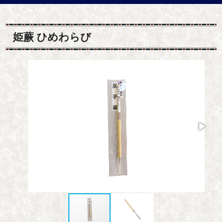
姫蕨 ひめわらび