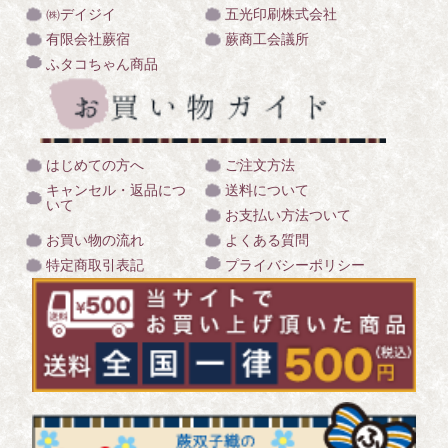
㈱デイジイ
五光印刷株式会社
有限会社蕨宿
蕨商工会議所
ふタコちゃん商品
はじめての方へ
ご注文方法
キャンセル・返品につ
送料について
いて
お支払い方法ついて
お買い物の流れ
よくある質問
特定商取引表記
プライバシーポリシー