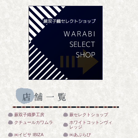
蕨双子織夢工房
蕨セレクトショップ
クチュールカワムラ
ホワイトコットンヴィ
レッジ
㈱イビサ IBIZA
㈱あぶらび