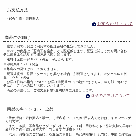
お支払方法
・代金引換・銀行振込
お支払方法について
商品のお届け
・蕨双子織では発送に利用する配送会社の指定はできません。
・すべての商品は「蕨商工会議所」から配送致します。配送に関してのお問い合わ
せは蕨商工会議所まで御連絡お願い致します。
・送料は全国一律 ¥500（税込）がかかります。
※沖縄県も ¥500（税込）
※離島への発送は行っておりません。
・配送温度帯（常温・クール）が異なる場合、別発送となります。※クール追加料
金 +¥216（税込）
・お届け日時の指定について お届け時間帯のご指定はできません。申し訳ございま
せんが、ご了承のほどお願いいたします。
・商品のお届けは、ご注文受付後2週間以内にお届けします。
商品のお届けについて
商品のキャンセル・返品
・郵便振替・銀行振込の場合、お振込前でご注文後7日以内であれば、キャンセルが
可能です。
・また、破損・不良品などがございましたら、送料・手数料ともに弊社負担で早急に
新品をご送付致しますので、当店までご連絡下さい。
・なお、お客様のご都合による返品の場合は、商品到着後8日以内に、事前にお電話