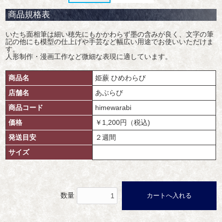
商品規格表
いたち面相筆は細い穂先にもかかわらず墨の含みが良く、文字の筆
記の他にも模型の仕上げや手芸など幅広い用途でお使いいただけま
す。
人形制作・漫画工作など微細な表現に適しています。
商品名
姫蕨 ひめわらび
店舗名
あぶらび
商品コード
himewarabi
価格
￥1,200円（税込)
発送目安
２週間
サイズ
数量