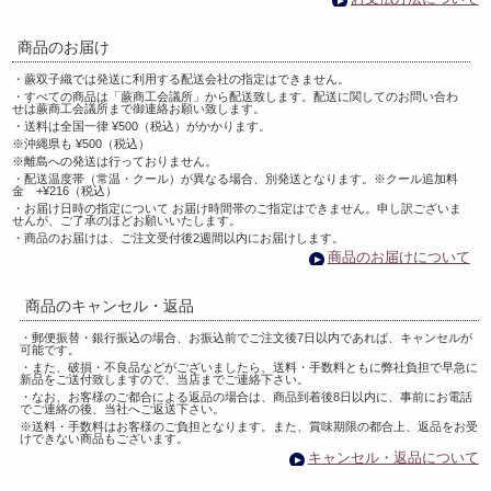
商品のお届け
・蕨双子織では発送に利用する配送会社の指定はできません。
・すべての商品は「蕨商工会議所」から配送致します。配送に関してのお問い合わ
せは蕨商工会議所まで御連絡お願い致します。
・送料は全国一律 ¥500（税込）がかかります。
※沖縄県も ¥500（税込）
※離島への発送は行っておりません。
・配送温度帯（常温・クール）が異なる場合、別発送となります。※クール追加料
金 +¥216（税込）
・お届け日時の指定について お届け時間帯のご指定はできません。申し訳ございま
せんが、ご了承のほどお願いいたします。
・商品のお届けは、ご注文受付後2週間以内にお届けします。
商品のお届けについて
商品のキャンセル・返品
・郵便振替・銀行振込の場合、お振込前でご注文後7日以内であれば、キャンセルが
可能です。
・また、破損・不良品などがございましたら、送料・手数料ともに弊社負担で早急に
新品をご送付致しますので、当店までご連絡下さい。
・なお、お客様のご都合による返品の場合は、商品到着後8日以内に、事前にお電話
でご連絡の後、当社へご返送下さい。
※送料・手数料はお客様のご負担となります。また、賞味期限の都合上、返品をお受
けできない商品もございます。
キャンセル・返品について