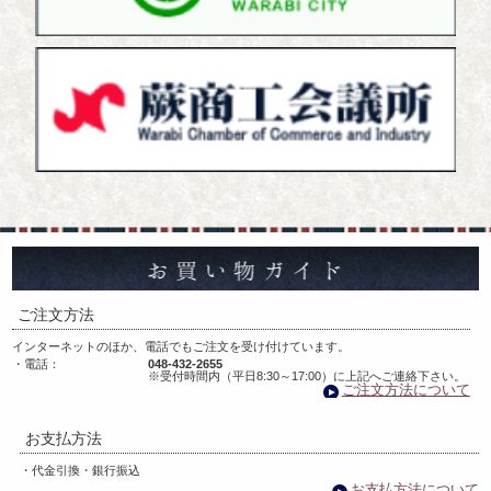
お
ご注文方法
インターネットのほか、電話でもご注文を受け付けています。
・電話：
048-432-2655
※受付時間内（平日8:30～17:00）に上記へご連絡下さい。
ご注文方法について
お支払方法
・代金引換・銀行振込
お支払方法について