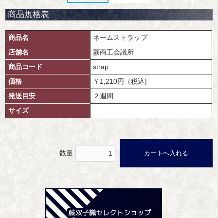
商品規格表
商品名
ネームストラップ
店舗名
蕨商工会議所
商品コード
strap
価格
￥1,210円（税込)
発送目安
２週間
サイズ
数量