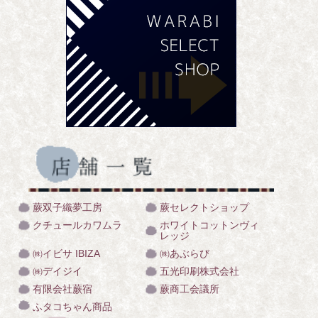
蕨双子織夢工房
蕨セレクトショップ
クチュールカワムラ
ホワイトコットンヴィ
レッジ
㈱イビサ IBIZA
㈱あぶらび
㈱デイジイ
五光印刷株式会社
有限会社蕨宿
蕨商工会議所
ふタコちゃん商品